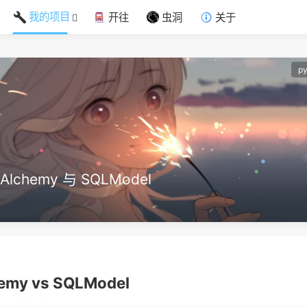
我的项目
开往
虫洞
关于
py
Alchemy 与 SQLModel
y vs SQLModel