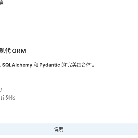
等
的现代 ORM
是
SQLAlchemy
和
Pydantic
的“完美结合体”。
力
 序列化
说明