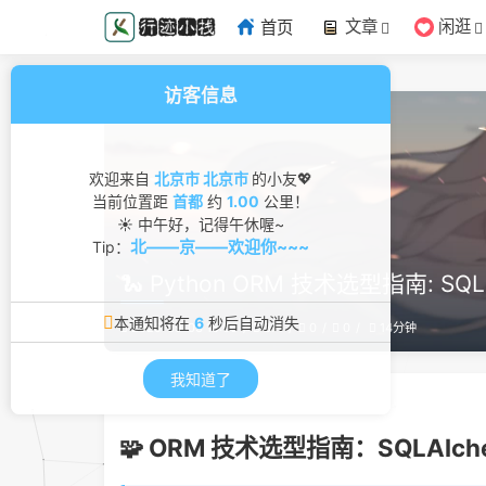
文章
闲逛
首页
访客信息
欢迎来自
北京市 北京市
的小友💖
当前位置距
首都
约
1.00
公里！
☀ 中午好，记得午休喔~
北——京——欢迎你~~~
Tip：
🐍 Python ORM 技术选型指南: SQL
本通知将在
4
秒后自动消失
2025-09-03 16:00
371
0
0
14分钟
我知道了
🧩 ORM 技术选型指南：SQLAlchem