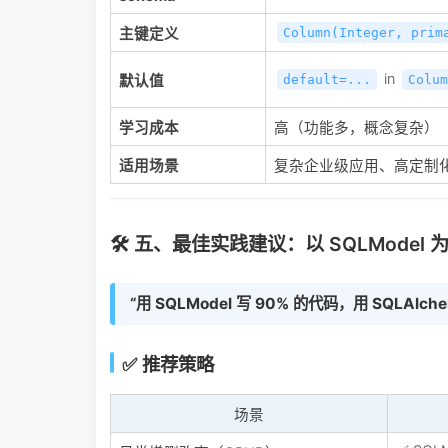
主键定义
Column(Integer, prim
in
默认值
default=...
Colum
学习成本
高（功能多，概念复杂）
适用场景
复杂企业级应用、高定制化
🛠️ 五、最佳实践建议：以 SQLModel 
“用 SQLModel 写 90% 的代码，用 SQLAlc
✅ 推荐策略
场景