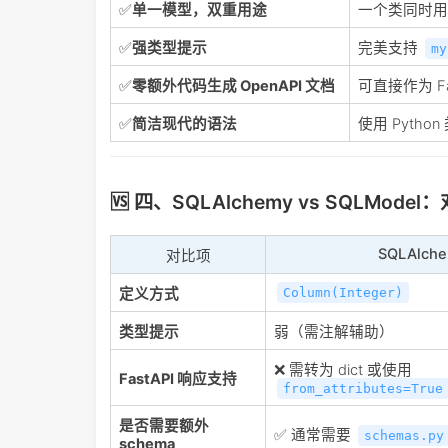
✅
单一模型，双重用途
一个类同时用
✅
强类型提示
完美支持
my
✅
零额外代码生成 OpenAPI 文档
可直接作为 Fa
✅
简洁现代的语法
使用 Pyth
🆚 四、SQLAlchemy vs SQLMode
SQLAlch
对比项
定义方式
Column(Integer)
类型提示
弱（需注解辅助）
❌ 需转为 dict 或使用
FastAPI 响应支持
from_attributes=True
是否需要额外
✅ 通常需要
schemas.py
schema