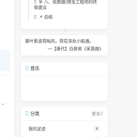
🎯 八、给数据/爬虫工程师的终
极建议
📌 总结
菱叶萦波荷飐风，荷花深处小船通。
—【唐代】白居易《采莲曲》
音乐
）、
分类
更多
我的足迹
9