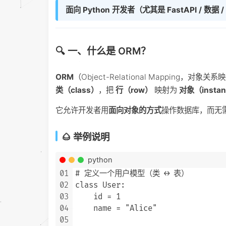
面向 Python 开发者（尤其是 FastAPI /
🔍 一、什么是 ORM？
ORM
（Object-Relational Mapping
类（class）
，把
行（row）
映射为
对象（insta
它允许开发者用
面向对象的方式
操作数据库，而无需
🌰 举例说明
python
01
# 定义一个用户模型（类 ↔ 表）

02
class User:

03
    id = 1

04
    name = "Alice"

05