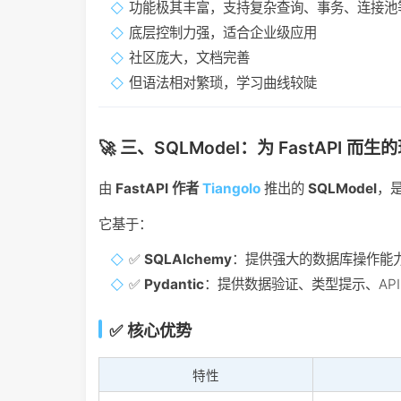
功能极其丰富，支持复杂查询、事务、连接池
底层控制力强，适合企业级应用
社区庞大，文档完善
但语法相对繁琐，学习曲线较陡
🚀 三、SQLModel：为 FastAPI 而生
由
FastAPI 作者
Tiangolo
推出的
SQLModel
，
它基于：
✅
SQLAlchemy
：提供强大的数据库操作能
✅
Pydantic
：提供数据验证、类型提示、API
✅ 核心优势
特性