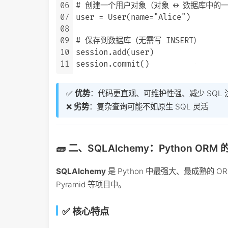
06
# 创建一个用户对象（对象 ↔ 数据库中的一
07
user = User(name="Alice")

08
09
# 保存到数据库（无需写 INSERT）

10
session.add(user)

11
✅
优势
：代码更直观、可维护性强、减少 SQL 
❌
劣势
：复杂查询可能不如原生 SQL 灵活
🧱 二、SQLAlchemy：Python ORM
SQLAlchemy
是 Python 中最强大、最成熟的 O
Pyramid 等项目中。
✅ 核心特点