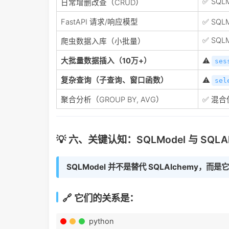
✅ SQL
日常增删改查（CRUD）
FastAPI 请求/响应模型
✅ SQ
✅ SQL
爬虫数据入库（小批量）
大批量数据插入（10万+）
⚠️
ses
复杂查询（子查询、窗口函数）
⚠️
sel
聚合分析（GROUP BY, AVG）
✅ 混
💡 六、关键认知：SQLModel 与 SQLA
SQLModel 并不是替代 SQLAlchemy，而是
🔗 它们的关系是：
python