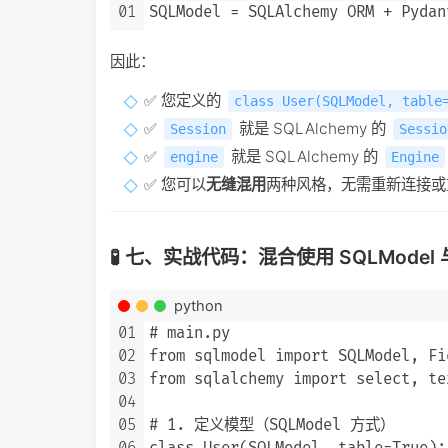
01
因此：
✅ 您定义的
class User(SQLModel, table
✅
就是 SQLAlchemy 的
Session
Sessio
✅
就是 SQLAlchemy 的
engine
Engine
✅ 您可以
无缝混用
两种风格，无需重新连接或
🧪 七、实战代码：混合使用 SQLModel 与
python
01
# main.py

02
from sqlmodel import SQLModel, Fi
03
from sqlalchemy import select, tex
04
05
# 1. 定义模型（SQLModel 方式）
