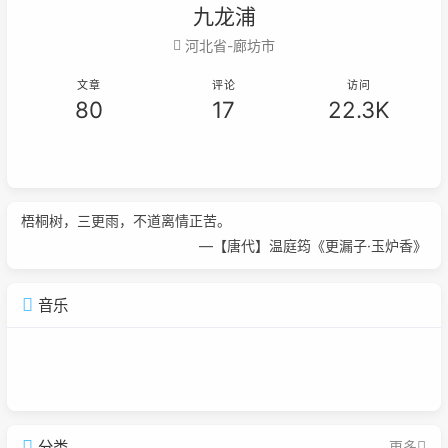
九龙浦
河北省-廊坊市
文章
评论
访问
80
17
22.3K
梧桐树，三更雨，不道离情正苦。
—【唐代】温庭筠《更漏子·玉炉香》
音乐
分类
更多