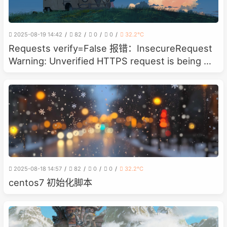
2025-08-19 14:42
82
0
0
32.2℃
Requests verify=False 报错：InsecureRequest
Warning: Unverified HTTPS request is being ma
de to host
2025-08-18 14:57
82
0
0
32.2℃
centos7 初始化脚本