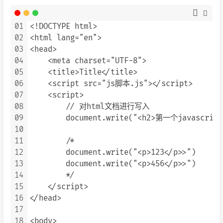
01
<!DOCTYPE html>

02
<html lang="en">

03
<head>

04
    <meta charset="UTF-8">

05
    <title>Title</title>

06
    <script src="js脚本.js"></script>

07
    <script>

08
        // 对html文档进行写入

09
        document.write("<h2>第一个javasc
10
11
        /*

12
        document.write("<p>123</p>>")

13
        document.write("<p>456</p>>")

14
        */

15
    </script>

16
</head>

17
18
<body>
