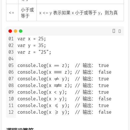
小于或
<=
x <= y 表示如果 x 小于或等于 y，则为真
等于
01
var x = 25;

02
var y = 35;

03
var z = "25";

04
05
console.log(x == z);  // 输出： true

06
console.log(x === z); // 输出： false

07
console.log(x != y);  // 输出： true

08
console.log(x !== z); // 输出： true

09
console.log(x < y);   // 输出： true

10
console.log(x > y);   // 输出： false

11
console.log(x <= y);  // 输出： true

12