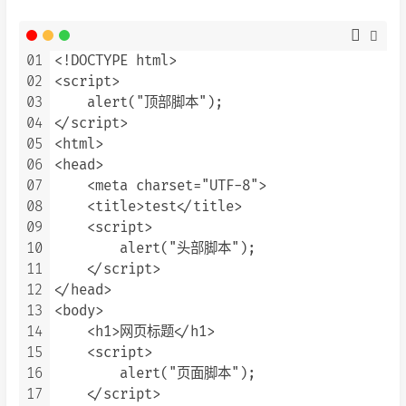
01
<!DOCTYPE html>

02
<script>

03
    alert("顶部脚本");

04
</script>

05
<html>

06
<head>

07
    <meta charset="UTF-8">

08
    <title>test</title>

09
    <script>

10
        alert("头部脚本");

11
    </script>

12
</head>

13
<body>

14
    <h1>网页标题</h1>

15
    <script>

16
        alert("页面脚本");

17
    </script>
