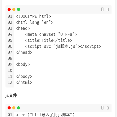
01
<!DOCTYPE html>

02
<html lang="en">

03
<head>

04
    <meta charset="UTF-8">

05
    <title>Title</title>

06
    <script src="js脚本.js"></script>

07
</head>

08
09
<body>

10
11
</body>

12
js文件
01