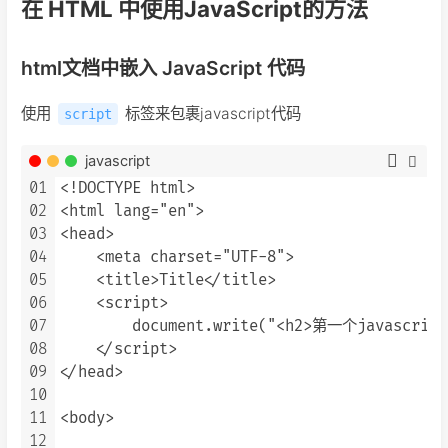
在 HTML 中使用JavaScript的方法
html文档中嵌入 JavaScript 代码
使用
标签来包裹javascript代码
script
javascript
01
<!DOCTYPE html>

02
<html lang="en">

03
<head>

04
    <meta charset="UTF-8">

05
    <title>Title</title>

06
    <script>

07
        document.write("<h2>第一个javascript
08
    </script>

09
</head>

10
11
<body>

12