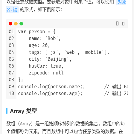
以是任意数据类型。要获取对象中的某个值，可以使用
对象
的形式，如下例所示：
名.键
01
var person = {

02
    name: 'Bob',

03
    age: 20,

04
    tags: ['js', 'web', 'mobile'],

05
    city: 'Beijing',

06
    hasCar: true,

07
    zipcode: null

08
};

09
console.log(person.name);       // 输出 Bob

10
Array 类型
数组（Array）是一组按顺序排列的数据的集合，数组中的每
个值都称为元素，而且数组中可以包含任意类型的数据。在