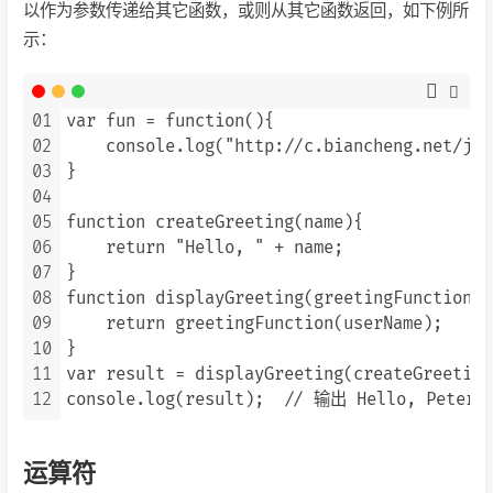
以作为参数传递给其它函数，或则从其它函数返回，如下例所
示：
01
var fun = function(){

02
    console.log("http://c.biancheng.net/js/"
03
}

04
05
function createGreeting(name){

06
    return "Hello, " + name;

07
}

08
function displayGreeting(greetingFunction, 
09
    return greetingFunction(userName);

10
}

11
var result = displayGreeting(createGreeting
12
运算符