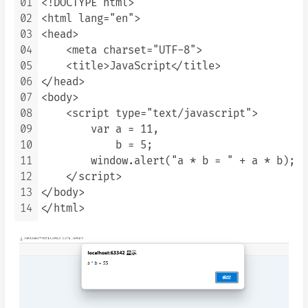
01
<!DOCTYPE html>

02
<html lang="en">

03
<head>

04
    <meta charset="UTF-8">

05
    <title>JavaScript</title>

06
</head>

07
<body>

08
    <script type="text/javascript">

09
        var a = 11,

10
            b = 5;

11
        window.alert("a * b = " + a * b);

12
    </script>

13
</body>

14