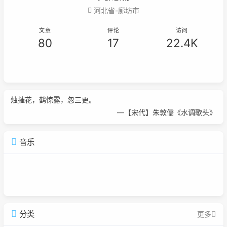
河北省-廊坊市
文章
评论
访问
80
17
22.4K
烛摧花，鹤惊露，忽三更。
—【宋代】朱敦儒《水调歌头》
音乐
分类
更多