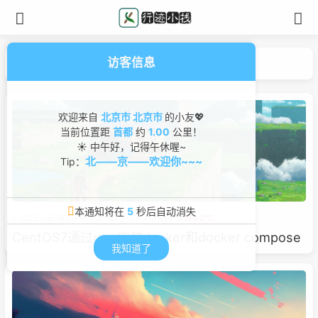
访客信息
Linux
分类
欢迎来自
北京市 北京市
的小友💖
当前位置距
首都
约
1.00
公里！
☀ 中午好，记得午休喔~
北——京——欢迎你~~~
Tip：
本通知将在
5
秒后自动消失
2025-08-19 23:51
582
0
31
144.2℃
CentOS7通过rpm安装docker和docker compose
我知道了