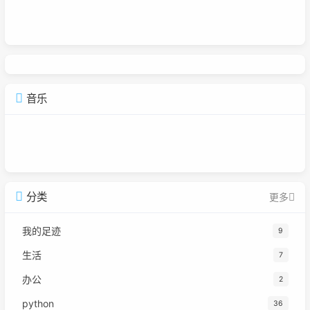
音乐
分类
更多
我的足迹
9
生活
7
办公
2
python
36