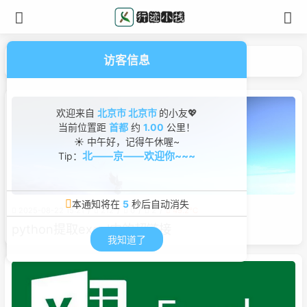
访客信息
分类
办公
欢迎来自
北京市 北京市
的小友💖
当前位置距
首都
约
1.00
公里！
☀ 中午好，记得午休喔~
北——京——欢迎你~~~
Tip：
本通知将在
5
秒后自动消失
2025-08-22 15:21
212
0
2
49.2℃
python提取excel中的超链接
我知道了