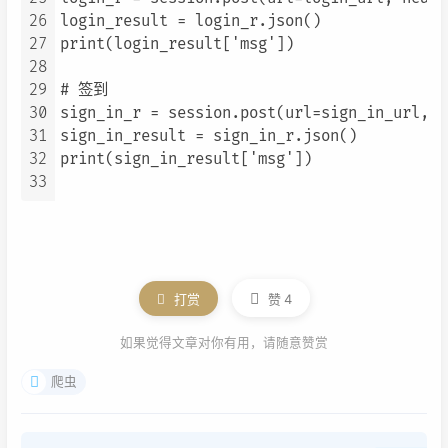
26
login_result = login_r.json()

27
print(login_result['msg'])

28
29
# 签到

30
sign_in_r = session.post(url=sign_in_url, h
31
sign_in_result = sign_in_r.json()

32
print(sign_in_result['msg'])

33
打赏
赞
4
如果觉得文章对你有用，请随意赞赏
爬虫