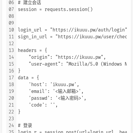
06
# 建立会话

07
session = requests.session()

08
09
10
login_url = "https://ikuuu.pw/auth/login"

11
sign_in_url = "https://ikuuu.pw/user/checkin
12
13
headers = {

14
    "origin": "https://ikuuu.pw",

15
    "user-agent": "Mozilla/5.0 (Windows NT 
16
}

17
data = {

18
    'host': 'ikuuu.pw',

19
    'email': '<输入邮箱>',

20
    'passwd': '<输入密码>',

21
    'code': '',

22
}

23
24
# 登录

25
login_r = session.post(url=login_url, heade