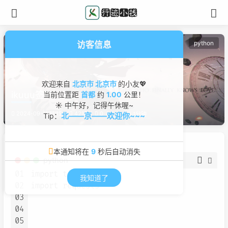
python
访客信息
欢迎来自
北京市 北京市
的小友💖
ikuuu签到
当前位置距
首都
约
1.00
公里！
☀ 中午好，记得午休喔~
2024-09-11 11:15
4219
0
4
1分钟
北——京——欢迎你~~~
Tip：
本通知将在
8
秒后自动消失
python
01
import time

我知道了
02
import requests

03
04
05