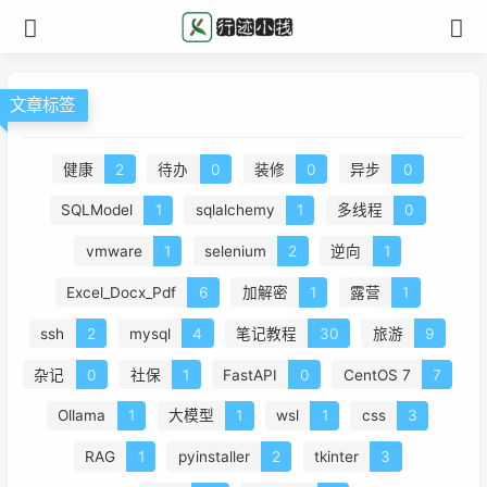
文章标签
健康
2
待办
0
装修
0
异步
0
SQLModel
1
sqlalchemy
1
多线程
0
vmware
1
selenium
2
逆向
1
Excel_Docx_Pdf
6
加解密
1
露营
1
ssh
2
mysql
4
笔记教程
30
旅游
9
杂记
0
社保
1
FastAPI
0
CentOS 7
7
Ollama
1
大模型
1
wsl
1
css
3
RAG
1
pyinstaller
2
tkinter
3