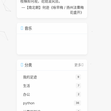
枝横却月观，花绕凌风台。
—【南北朝】何逊《咏早梅 / 扬州法曹梅
花盛开》
音乐
分类
更多
我的足迹
9
生活
7
办公
2
python
36