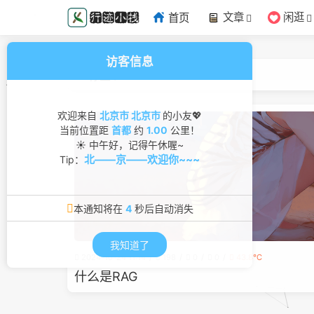
文章
闲逛
首页
访客信息
RAG
标签
欢迎来自
北京市 北京市
的小友💖
当前位置距
首都
约
1.00
公里！
☀ 中午好，记得午休喔~
北——京——欢迎你~~~
Tip：
本通知将在
3
秒后自动消失
我知道了
2024-10-24 11:14
198
0
0
43.8℃
什么是RAG