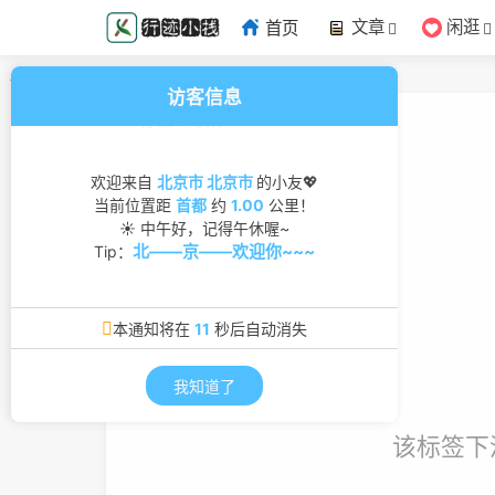
文章
闲逛
首页
访客信息
标签
装修
欢迎来自
北京市 北京市
的小友💖
当前位置距
首都
约
1.00
公里！
☀ 中午好，记得午休喔~
北——京——欢迎你~~~
Tip：
本通知将在
11
秒后自动消失
我知道了
该标签下