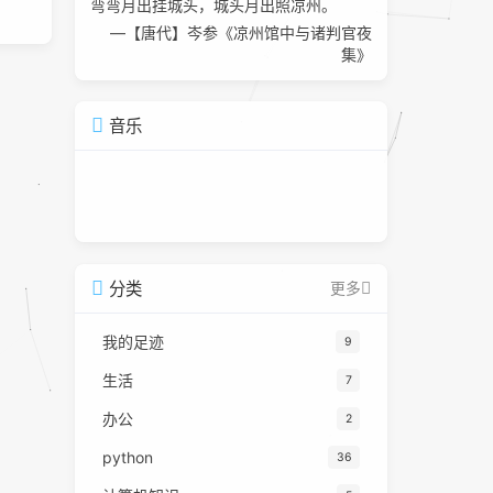
弯弯月出挂城头，城头月出照凉州。
—【唐代】岑参《凉州馆中与诸判官夜
集》
音乐
分类
更多
我的足迹
9
生活
7
办公
2
python
36