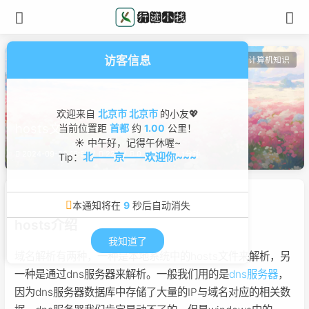
访客信息
网络通讯
计算机知识
欢迎来自
北京市 北京市
的小友💖
hosts文件
当前位置距
首都
约
1.00
公里！
☀ 中午好，记得午休喔~
2024-09-20 16:57
229
0
0
1分钟
北——京——欢迎你~~~
Tip：
本通知将在
9
秒后自动消失
hosts介绍
我知道了
域名解析有两种，一种是本地系统中的hosts文件来解析，另
一种是通过dns服务器来解析。一般我们用的是
dns服务器
，
因为dns服务器数据库中存储了大量的IP与域名对应的相关数